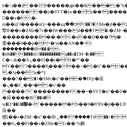
b�>j��)΄��!P�����ԫ��&���;�"k��B
��������p�SVT�(w��ę��!j���
��x�;�-
m��@J����nQ+���պ��כ��7�Ma�jf��J��ͱ4j���Ѳ�
撆R��x�ZMz�7v��IW���/d��ٞ�Тז�c�ZM~�ji�� ߒ��sQz�����Ԡ��DW��3�De�n"��M�+/
��������B��:�-�u��IJ���7j�
委���9��p�=�'m��AN�ޭ�=/
��������B��:�-
�n&������nUf���������q��x�ZM~�
c��
Ϲ�+,&��Ὰܢ��F[��(�1�*"��
ϒ��"J����ԧ�����<�;�b"�� ���"j��
,�!q�� қ�*]/
���؝�2��7�SMc�s"���ޭ�DQ/�应
�ܢ��F_��!� :�s"��
����7`��������F��+�SVT�n"��IJ�
�应����B ��4�
w�D"��IJ�׭�-`������S��9�Dr�ji��EJ߅��gJ�
应��
矁[��x�ZM~�n"��IB؃��!'����Тѕ��+��(m��IK�ʭ�/|
��ϐܢ��F[��x�ZMz�G�� %嬩