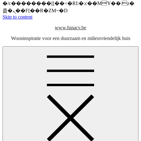
�/c��������[[��<�RI:�:c��MΎ��:z�
졾�ܢ��F[��R�ZM~�D
Skip to content
www.funacv.be
Wooninspiratie voor een duurzaam en milieuvriendelijk huis