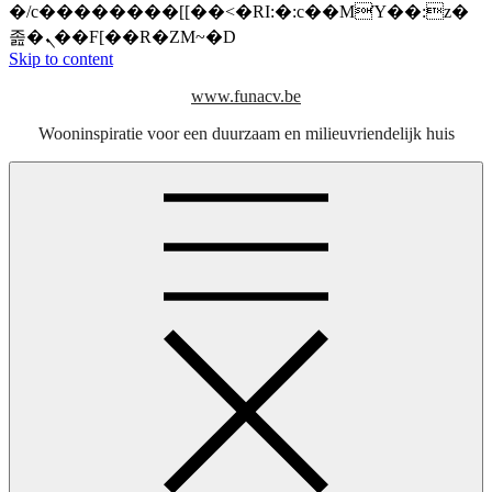
�/c��������[[��<�RI:�:c��MΎ��:z�
졾�ܢ��F[��R�ZM~�D
Skip to content
www.funacv.be
Wooninspiratie voor een duurzaam en milieuvriendelijk huis