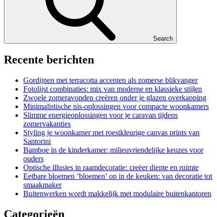
Search
Recente berichten
Gordijnen met terracotta accenten als zomerse blikvanger
Fotolijst combinaties: mix van moderne en klassieke stijlen
Zwoele zomeravonden creëren onder je glazen overkapping
Minimalistische nis-oplossingen voor compacte woonkamers
Slimme energieoplossingen voor je caravan tijdens
zomervakanties
Styling je woonkamer met roestkleurige canvas prints van
Santorini
Bamboe in de kinderkamer: milieuvriendelijke keuzes voor
ouders
Optische illusies in raamdecoratie: creëer diepte en ruimte
Eetbare bloemen ‘bloemen’ op in de keuken: van decoratie tot
smaakmaker
Buitenwerken wordt makkelijk met modulaire buitenkantoren
Categorieën