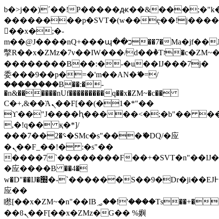
b�>j��)΄��!P�����ԫ��&���;�"k��B
��������p�SVT�(w��ę��!j���
��x�;�-
m��@J����nQ+���պ��כ��7�Ma�jf��J��ͱ4j���Ѳ�
撆R��x�ZMz�7v��IW���/d��ٞ�Тז�c�ZM~�ji�� ߒ��sQz�����Ԡ��DW��3�De�n"��M�+/
��������B��:�-�u��IJ���7j�
委���9��p�=�'m��AN�ޭ�=/
��������B��:�-
�n&������nUf���������q��x�ZM~�
c��
Ϲ�+,&��Ὰܢ��F[��(�1�*"��
ϒ��"J����ԧ�����<�;�b"�� ���"j��
,�!q�� қ�*]/
���؝�2��7�SMc�s"���ޭ�DQ/�应
�ܢ��F_��!� :�s"��
����7`��������F��+�SVT�n"��IJ�
�应����B ��4�
w�D"��IJ�׭�-`������S��9�Dr�ji��EJ߅��gJ�
应��
矁[��x�ZM~�n"��IB؃��!'����Тѕ��+��(m��IK�ʭ�/|
��ϐܢ��F[��x�ZMz�G�� %嬩