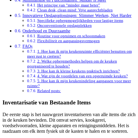
Minimalisme en Functionaliteit: Minder is Meer
Het principe van “minder, maar beter”
Clean desk, clean mind: Vrije aanrechtbladen
Innovatieve Opslagoplossingen: Slimmer Werken, Niet Harder
Specifieke opbergmogelijkheden voor lastige items
Onconventionele opslagplekken
Onderhoud en Duurzaamhe
Routine voor opruimen en schoonmaken
Flexibiliteit en aanpassingsvermogen
FAQs
1. Hoe kan ik mijn keukenruimte efficiënter benutten om
meer rust te creëren?
2. Welke opbergmethodes helpen om de keuken
georganiseerd te houden?
3. Hoe kan ik kleine keukens praktisch inrichten?
4. Wat zijn de voordelen van een opgeruimde keuken?
5. Hoe kan ik mijn keukenindeling aanpassen voor meer
ruimte?
Related posts:
Inventarisatie van Bestaande Items
De eerste stap is het nauwgezet inventariseren van alle items die zich
in de keuken bevinden. Dit omvat servies, kookgerei,
voedselvoorraden, kleine apparaten en reinigingsmiddelen. Het is
raadzaam om elk item fysiek uit de kasten te halen en te sorteren.