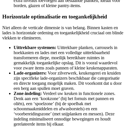
extra niveaus toevoegen aan bestaande planken, ideaal voor
borden, glazen of kleine pantry-items.
Horizontale optimalisatie en toegankelijkheid
Niet alleen de verticale dimensie is van belang. Binnen kasten en
lades is horizontale ordening en toegankelijkheid cruciaal om blinde
vlekken te elimineren.
Uittrekbare systemen:
Uittrekbare planken, carrousels in
hoekkasten en lades met een volledige uittrekbaarheid
transformeren diepe, moeilijk bereikbare ruimtes in
gemakkelijk toegankelijke opslag. Dit is vooral waardevol
voor zware items zoals pannen of kleine keukenapparaten.
Lade-organizers:
Voor zilverwerk, keukengerei en kruiden
zijn specifieke lade-organizers beschikbaar die categorisatie
en directe toegang mogelijk maken. Dit voorkomt dat u door
een berg aan spullen moet graven.
Zone-indeling:
Verdeel uw keuken in functionele zones.
Denk aan een ‘kookzone’ (bij het fornuis met pannen en
oliën), een ‘spoelzone’ (bij de spoelbak met
schoonmaakmiddelen en afwasborstels) en een
‘voorbereidingszone’ (met snijplanken en messen). Deze
indeling minimaliseert onnodige bewegingen en houdt
gerelateerde items bij elkaar.