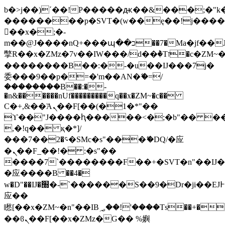
b�>j��)΄��!P�����ԫ��&���;�"k��B
��������p�SVT�(w��ę��!j���
��x�;�-
m��@J����nQ+���պ��כ��7�Ma�jf��J��ͱ4j���Ѳ�
撆R��x�ZMz�7v��IW���/d��ٞ�Тז�c�ZM~�ji�� ߒ��sQz�����Ԡ��DW��3�De�n"��M�+/
��������B��:�-�u��IJ���7j�
委���9��p�=�'m��AN�ޭ�=/
��������B��:�-
�n&������nUf���������q��x�ZM~�
c��
Ϲ�+,&��Ὰܢ��F[��(�1�*"��
ϒ��"J����ԧ�����<�;�b"�� ���"j��
,�!q�� қ�*]/
���؝�2��7�SMc�s"���ޭ�DQ/�应
�ܢ��F_��!� :�s"��
����7`��������F��+�SVT�n"��IJ�
�应����B ��4�
w�D"��IJ�׭�-`������S��9�Dr�ji��EJ߅��gJ�
应��
矁[��x�ZM~�n"��IB؃��!'����Тѕ��+��(m��IK�ʭ�/|
��ϐܢ��F[��x�ZMz�G�� %嬩