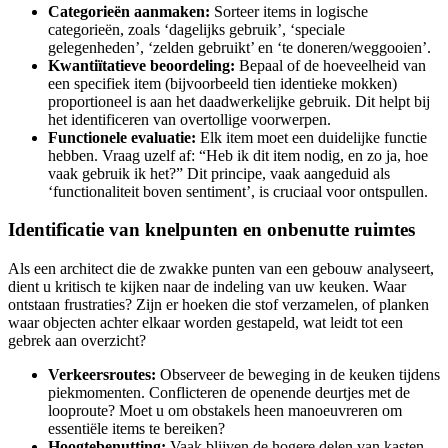
Categorieën aanmaken:
Sorteer items in logische
categorieën, zoals ‘dagelijks gebruik’, ‘speciale
gelegenheden’, ‘zelden gebruikt’ en ‘te doneren/weggooien’.
Kwantiïtatieve beoordeling:
Bepaal of de hoeveelheid van
een specifiek item (bijvoorbeeld tien identieke mokken)
proportioneel is aan het daadwerkelijke gebruik. Dit helpt bij
het identificeren van overtollige voorwerpen.
Functionele evaluatie:
Elk item moet een duidelijke functie
hebben. Vraag uzelf af: “Heb ik dit item nodig, en zo ja, hoe
vaak gebruik ik het?” Dit principe, vaak aangeduid als
‘functionaliteit boven sentiment’, is cruciaal voor ontspullen.
Identificatie van knelpunten en onbenutte ruimtes
Als een architect die de zwakke punten van een gebouw analyseert,
dient u kritisch te kijken naar de indeling van uw keuken. Waar
ontstaan frustraties? Zijn er hoeken die stof verzamelen, of planken
waar objecten achter elkaar worden gestapeld, wat leidt tot een
gebrek aan overzicht?
Verkeersroutes:
Observeer de beweging in de keuken tijdens
piekmomenten. Conflicteren de openende deurtjes met de
looproute? Moet u om obstakels heen manoeuvreren om
essentiële items te bereiken?
Hoogtebenutting:
Vaak blijven de hogere delen van kasten