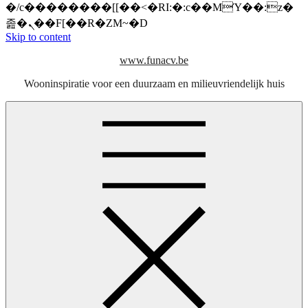
�/c��������[[��<�RI:�:c��MΎ��:z�
졾�ܢ��F[��R�ZM~�D
Skip to content
www.funacv.be
Wooninspiratie voor een duurzaam en milieuvriendelijk huis