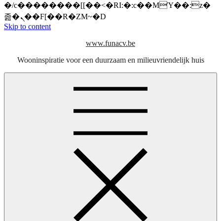
�/c��������[[��<�RI:�:c��MΎ��:z�
졾�ܢ��F[��R�ZM~�D
Skip to content
www.funacv.be
Wooninspiratie voor een duurzaam en milieuvriendelijk huis