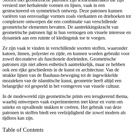
versierd met herhalende vormen en lijnen, vaak in een
gestructureerd en symmetrisch ontwerp. Deze patronen kunnen
variëren van eenvoudige vormen zoals vierkanten en driehoeken tot
complexere ontwerpen die een combinatie van verschillende
geometrische elementen bevatten. De aantrekkingskracht van
geometrische patronen ligt in hun vermogen om visuele interesse en
dynamiek aan een ruimte of kledingstuk toe te voegen.
Ze zijn vaak te vinden in verschillende soorten stoffen, waaronder
katoen, linnen, polyester en zijde, en kunnen worden gebruikt voor
zowel decoratieve als functionele doeleinden. Geometrische
patronen zijn niet alleen esthetisch aantrekkelijk, maar ze hebben
ook een rijke geschiedenis in de kunst en architectuur. Van de
strakke lijnen van de Bauhaus-beweging tot de ingewikkelde
mozaïeken van de islamitische kunst, geometrie heeft altijd een
belangrijke rol gespeeld in het vormgeven van visuele cultuur.
In de modewereld zijn geometrische prints een terugkerend thema,
waarbij ontwerpers vaak experimenteren met kleur en vorm om
unieke en opvallende stukken te creëren. Het gebruik van deze
patronen in stoffen biedt een veelzijdigheid die zowel modern als
tijdloos kan zijn.
Table of Contents