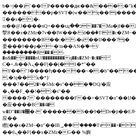
b�>j��)΄��!P�����ԫ��&���;�"k��B
��������p�SVT�(w��ę��!j���
��x�;�-
m��@J����nQ+���պ��כ��7�Ma�jf��J��ͱ4j���Ѳ�
撆R��x�ZMz�7v��IW���/d��ٞ�Тז�c�ZM~�ji�� ߒ��sQz�����Ԡ��DW��3�De�n"��M�+/
��������B��:�-�u��IJ���7j�
委���9��p�=�'m��AN�ޭ�=/
��������B��:�-
�n&������nUf���������q��x�ZM~�
c��
Ϲ�+,&��Ὰܢ��F[��(�1�*"��
ϒ��"J����ԧ�����<�;�b"�� ���"j��
,�!q�� қ�*]/
���؝�2��7�SMc�s"���ޭ�DQ/�应
�ܢ��F_��!� :�s"��
����7`��������F��+�SVT�n"��IJ�
�应����B ��4�
w�D"��IJ�׭�-`������S��9�Dr�ji��EJ߅��gJ�
应��
矁[��x�ZM~�n"��IB؃��!'����Тѕ��+��(m��IK�ʭ�/|
��ϐܢ��F[��x�ZMz�G�� %嬩