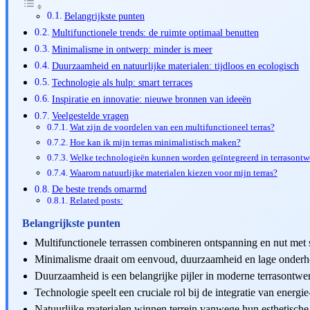
Belangrijkste punten
Multifunctionele trends: de ruimte optimaal benutten
Minimalisme in ontwerp: minder is meer
Duurzaamheid en natuurlijke materialen: tijdloos en ecologisch
Technologie als hulp: smart terraces
Inspiratie en innovatie: nieuwe bronnen van ideeën
Veelgestelde vragen
Wat zijn de voordelen van een multifunctioneel terras?
Hoe kan ik mijn terras minimalistisch maken?
Welke technologieën kunnen worden geïntegreerd in terrasontw
Waarom natuurlijke materialen kiezen voor mijn terras?
De beste trends omarmd
Related posts:
Belangrijkste punten
Multifunctionele terrassen combineren ontspanning en nut met 
Minimalisme draait om eenvoud, duurzaamheid en lage onderh
Duurzaamheid is een belangrijke pijler in moderne terrasontwe
Technologie speelt een cruciale rol bij de integratie van energie-
Natuurlijke materialen winnen terrein vanwege hun esthetisch