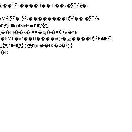
q��x�ZM~�
c��
��F[��R�ZM~�D