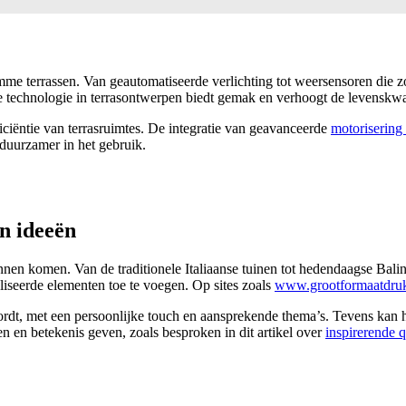
imme terrassen. Van geautomatiseerde verlichting tot weersensoren die
 technologie in terrasontwerpen biedt gemak en verhoogt de levenskwal
iëntie van terrasruimtes. De integratie van geavanceerde
motorisering
duurzamer in het gebruik.
an ideeën
nnen komen. Van de traditionele Italiaanse tuinen tot hedendaagse Baline
liseerde elementen toe te voegen. Op sites zoals
www.grootformaatdruk
wordt, met een persoonlijke touch en aansprekende thema’s. Tevens kan 
en en betekenis geven, zoals besproken in dit artikel over
inspirerende 