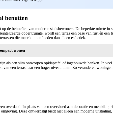
al benutten
elt op de behoeften van moderne stadsbewoners. De beperkte ruimte in st
geïntegreerde opbergruimte, wordt een terras een oase van rust én een 
rrassen die meer kunnen bieden dan alleen esthetiek.
 compact wonen
ijn als een slim ontworpen opklaptafel of ingebouwde banken. In veel t
t van een terras naar een hoger niveau tillen. Zo veranderen woningen i
en overdaad. In plaats van een overvloed aan decoratie en meubilair, r
e omgeving. Deze ontwerpstijl biedt niet alleen een moderne uitstralin