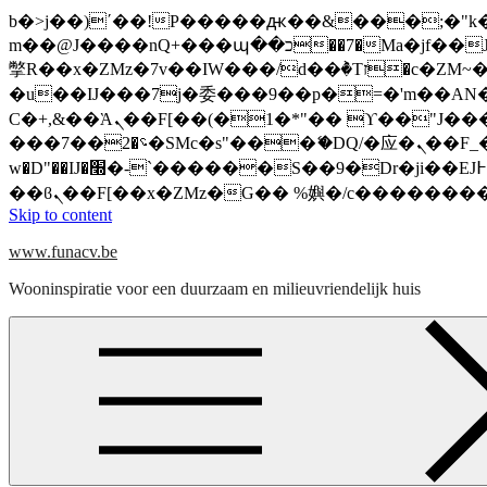
b�>j��)΄��!P�����ԫ��&���;�"k��B�޶�}��������p�SVT�(w��ę��!j�����
m��@J����nQ+���պ��כ��7�Ma�jf��J��ͱ4j���Ѳ�
撆R��x�ZMz�7v��IW���/d��ٞ�Тז�c�ZM~�ji�� ߒ��sQz�����Ԡ��DW��3�De�n"��M�+/��������B��:�-
�u��IJ���7j�委���9��p�=�'m��AN�ޭ�=
Ϲ�+,&��Ὰܢ��F[��(�1�*"�� ϒ��"J����ԧ�����<�;�b"�� ���"j�����ܢ��F[��x� ,�!q�� қ�*]/
���؝�2��7�SMc�s"���ޭ�DQ/�应�ܢ��F_��!� :�s"�� ����7`��������F��+�SVT�n"��IJ����nQ/�应����B ��4�
w�D"��IJ�׭�-`������S��9�Dr�ji��EJ߅��gJ�应��矁[��x�ZM~�n"��IB؃��!'����Тѕ��+��(m��IK�ʭ�/|
Skip to content
www.funacv.be
Wooninspiratie voor een duurzaam en milieuvriendelijk huis