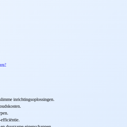
erp?
slimme inrichtingsoplossingen.
oudskosten.
rpen.
efficiëntie.
e en duurzame eigenschappen.