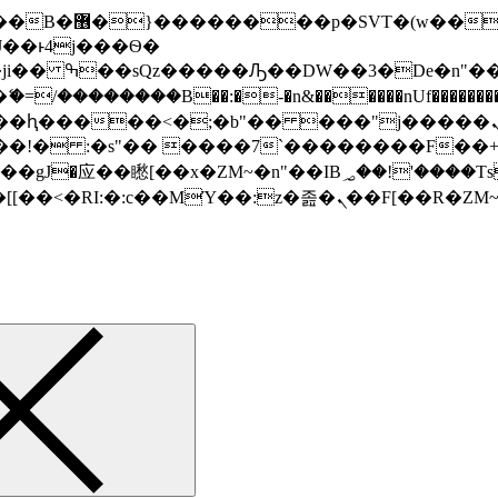
� ��x�;�-
/��������B��:�-�n&������nUf���������
��ϐܢ��F[��x�ZMz�G�� %嬩�/c��������[[��<�RI:�:c��MΎ��:z�졾�ܢ